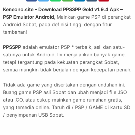
Keneono.site – Download PPSSPP Gold v1.9.4 Apk –
PSP Emulator Android
, Mainkan game PSP di perangkat
Android Sobat, pada definisi tinggi dengan fitur
tambahan!
PPSSPP
adalah emulator PSP * terbaik, asli dan satu-
satunya untuk Android. Ini menjalankan banyak game,
tetapi tergantung pada kekuatan perangkat Sobat,
semua mungkin tidak berjalan dengan kecepatan penuh.
Tidak ada game yang disertakan dengan unduhan ini.
Buang game PSP asli Sobat dan ubah menjadi file .ISO
atau .CO, atau cukup mainkan game rumahan gratis,
yang tersedia online. Taruh di / PSP / GAME di kartu SD
/ penyimpanan USB Sobat.