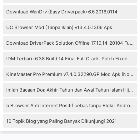
Download WanDrv (Easy Driverpack) 6.6.2016.0114
UC Browser Mod (Tanpa Iklan) v13.4.0.1306 Apk
Download DriverPack Solution Offline 17.10.14-20104 Full Version
IDM Terbaru 6.38 Build 14 Final Full Crack+Patch Fixed
KineMaster Pro Premium v7.4.0.32290.GP Mod Apk (No Watermark)
Inilah Bacaan Doa Akhir Tahun dan Awal Tahun Islam Hijriyah
5 Browser Anti Internet Positif bebas tanpa Blokir Android
10 Topik Blog yang Paling Banyak Dikunjungi 2021