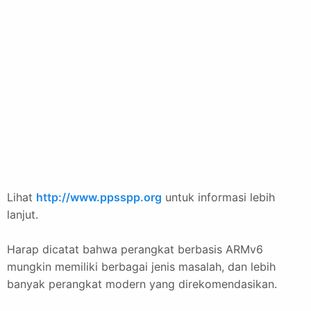
Lihat
http://www.ppsspp.org
untuk informasi lebih
lanjut.
Harap dicatat bahwa perangkat berbasis ARMv6
mungkin memiliki berbagai jenis masalah, dan lebih
banyak perangkat modern yang direkomendasikan.