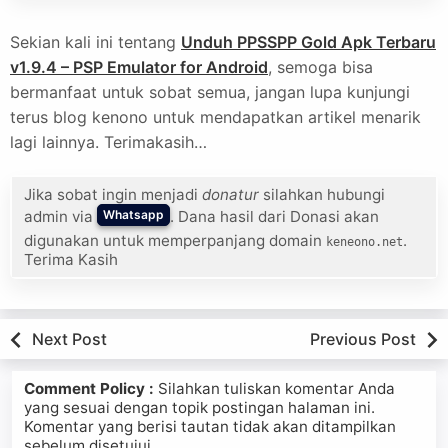
Sekian kali ini tentang
Unduh PPSSPP Gold Apk Terbaru
v1.9.4 – PSP Emulator for Android
, semoga bisa
bermanfaat untuk sobat semua, jangan lupa kunjungi
terus blog kenono untuk mendapatkan artikel menarik
lagi lainnya. Terimakasih…
Jika sobat ingin menjadi
donatur
silahkan hubungi
admin via
. Dana hasil dari Donasi akan
Whatsapp
digunakan untuk memperpanjang domain
.
keneono.net
Terima Kasih
Next Post
Previous Post
Comment Policy :
Silahkan tuliskan komentar Anda
yang sesuai dengan topik postingan halaman ini.
Komentar yang berisi tautan tidak akan ditampilkan
sebelum disetujui.