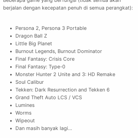
berjalan dengan kecepatan penuh di semua perangkat):
Persona 2, Persona 3 Portable
Dragon Ball Z
Little Big Planet
Burnout Legends, Burnout Dominator
Final Fantasy: Crisis Core
Final Fantasy: Type-0
Monster Hunter 2 Unite and 3: HD Remake
Soul Calibur
Tekken: Dark Resurrection and Tekken 6
Grand Theft Auto LCS / VCS
Lumines
Worms
Wipeout
Dan masih banyak lagi…