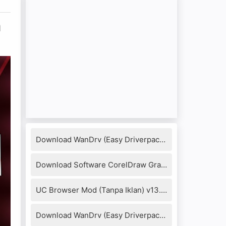
a
Download WanDrv (Easy Driverpack) 7.17.1218.3 Full Version
Download Software CorelDraw Graphics Suite X8 + Keygen
UC Browser Mod (Tanpa Iklan) v13.4.0.1306 Apk
Download WanDrv (Easy Driverpack) 6.6.2016.0114