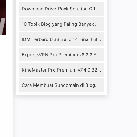
Download DriverPack Solution Offline 17.10.14-20104 Full Version
10 Topik Blog yang Paling Banyak Dikunjungi 2021
IDM Terbaru 6.38 Build 14 Final Full Crack+Patch Fixed
ExpressVPN Pro Premium v8.2.2 Apk
KineMaster Pro Premium v7.4.0.32290.GP Mod Apk (No Watermark)
Cara Membuat Subdomain di Blogger Blogspot dengan mudah