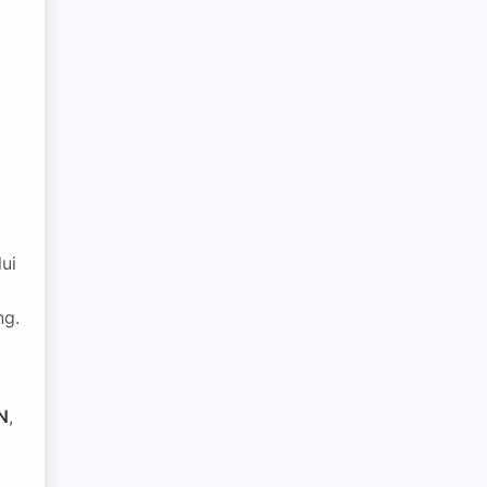
ui
ng.
N
,