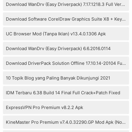
Download WanDrv (Easy Driverpack) 7.17.1218.3 Full Version
Download Software CorelDraw Graphics Suite X8 + Keygen
UC Browser Mod (Tanpa Iklan) v13.4.0.1306 Apk
Download WanDrv (Easy Driverpack) 6.6.2016.0114
Download DriverPack Solution Offline 17.10.14-20104 Full Version
10 Topik Blog yang Paling Banyak Dikunjungi 2021
IDM Terbaru 6.38 Build 14 Final Full Crack+Patch Fixed
ExpressVPN Pro Premium v8.2.2 Apk
KineMaster Pro Premium v7.4.0.32290.GP Mod Apk (No Watermark)