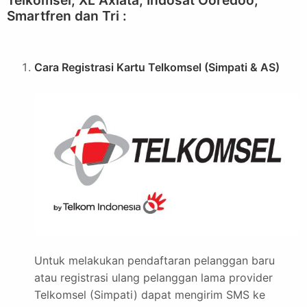
Telkomsel, XL Axiata, Indosat Ooredoo,
Smartfren dan Tri :
Cara Registrasi Kartu Telkomsel (Simpati & AS)
Untuk melakukan pendaftaran pelanggan baru
atau registrasi ulang pelanggan lama provider
Telkomsel (Simpati) dapat mengirim SMS ke