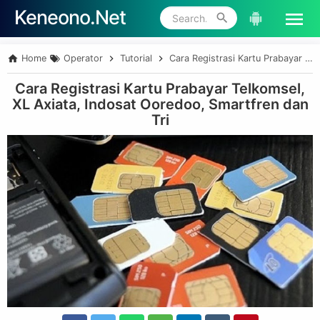
Keneono.Net
Skip to main content
Home
Operator
Tutorial
Cara Registrasi Kartu Prabayar Telkomsel, XL Axiata, Indosat Ooredoo, Smartfren dan Tri
Cara Registrasi Kartu Prabayar Telkomsel,
XL Axiata, Indosat Ooredoo, Smartfren dan
Tri