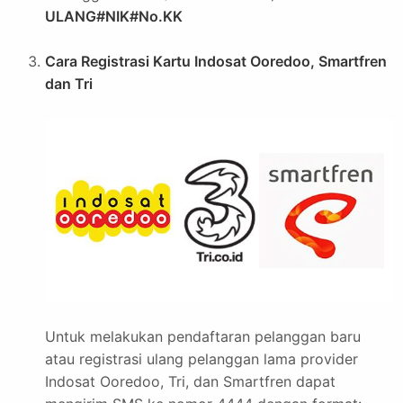
ULANG#NIK#No.KK
Cara Registrasi Kartu Indosat Ooredoo, Smartfren
dan Tri
Untuk melakukan pendaftaran pelanggan baru
atau registrasi ulang pelanggan lama provider
Indosat Ooredoo, Tri, dan Smartfren dapat