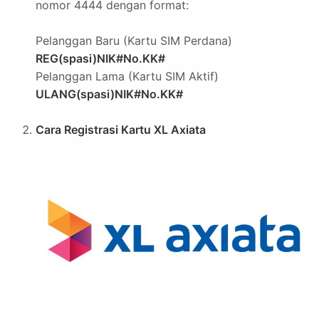
nomor 4444 dengan format:
Pelanggan Baru (Kartu SIM Perdana)
REG(spasi)NIK#No.KK#
Pelanggan Lama (Kartu SIM Aktif)
ULANG(spasi)NIK#No.KK#
Cara Registrasi Kartu XL Axiata