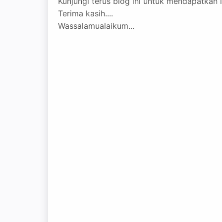
Kunjungi terus blog ini untuk mendapatkan i
Terima kasih....
Wassalamualaikum...