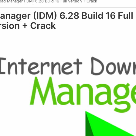
oad Manager (IDM) 6.28 Build 16 Full Version + Crack
nager (IDM) 6.28 Build 16 Full
rsion + Crack