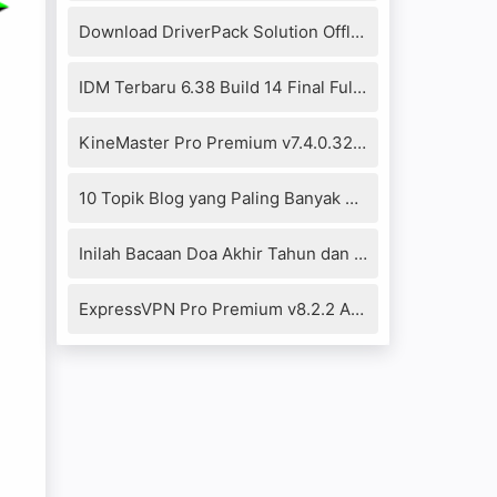
Download DriverPack Solution Offline 17.10.14-20104 Full Version
IDM Terbaru 6.38 Build 14 Final Full Crack+Patch Fixed
KineMaster Pro Premium v7.4.0.32290.GP Mod Apk (No Watermark)
10 Topik Blog yang Paling Banyak Dikunjungi 2021
Inilah Bacaan Doa Akhir Tahun dan Awal Tahun Islam Hijriyah
ExpressVPN Pro Premium v8.2.2 Apk