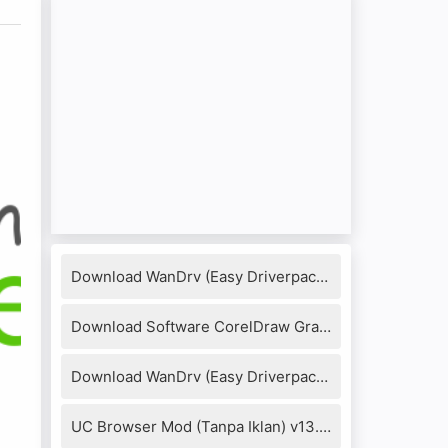
Download WanDrv (Easy Driverpack) 7.17.1218.3 Full Version
Download Software CorelDraw Graphics Suite X8 + Keygen
Download WanDrv (Easy Driverpack) 6.6.2016.0114
UC Browser Mod (Tanpa Iklan) v13.4.0.1306 Apk