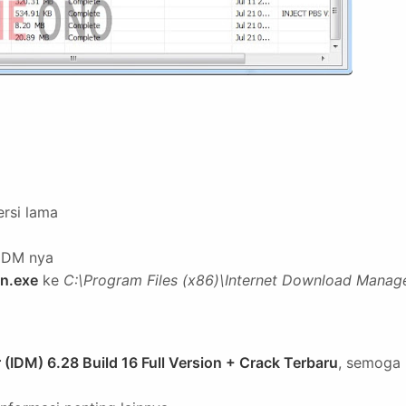
ersi lama
 IDM nya
n.exe
ke
C:\Program Files (x86)\Internet Download Manag
(IDM) 6.28 Build 16 Full Version + Crack Terbaru
, semoga