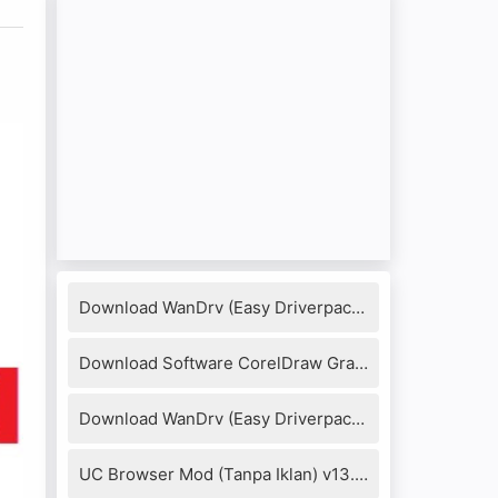
n
Download WanDrv (Easy Driverpack) 7.17.1218.3 Full Version
Download Software CorelDraw Graphics Suite X8 + Keygen
Download WanDrv (Easy Driverpack) 6.6.2016.0114
UC Browser Mod (Tanpa Iklan) v13.4.0.1306 Apk