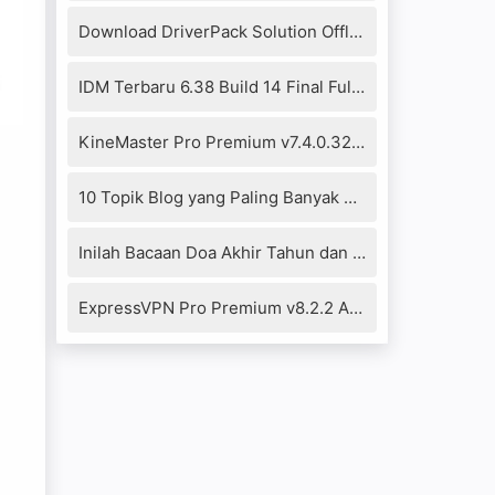
Download DriverPack Solution Offline 17.10.14-20104 Full Version
IDM Terbaru 6.38 Build 14 Final Full Crack+Patch Fixed
KineMaster Pro Premium v7.4.0.32290.GP Mod Apk (No Watermark)
10 Topik Blog yang Paling Banyak Dikunjungi 2021
Inilah Bacaan Doa Akhir Tahun dan Awal Tahun Islam Hijriyah
ExpressVPN Pro Premium v8.2.2 Apk