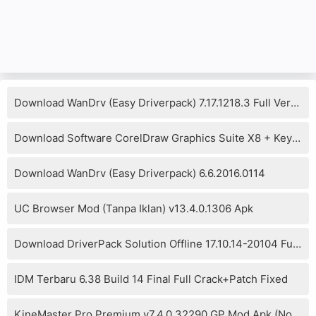
Download WanDrv (Easy Driverpack) 7.17.1218.3 Full Version
Download Software CorelDraw Graphics Suite X8 + Keygen
Download WanDrv (Easy Driverpack) 6.6.2016.0114
UC Browser Mod (Tanpa Iklan) v13.4.0.1306 Apk
Download DriverPack Solution Offline 17.10.14-20104 Full Version
IDM Terbaru 6.38 Build 14 Final Full Crack+Patch Fixed
KineMaster Pro Premium v7.4.0.32290.GP Mod Apk (No Watermark)