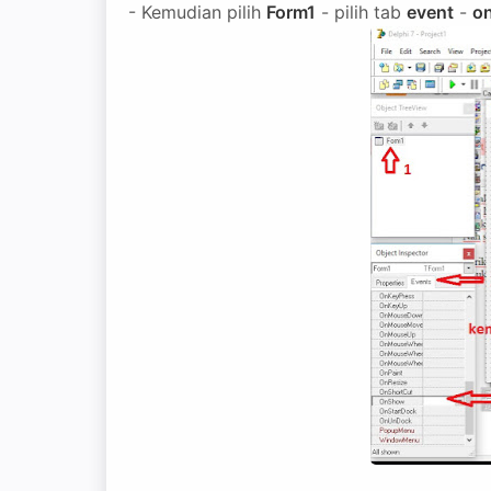
- Kemudian pilih
Form1
- pilih tab
event
-
o