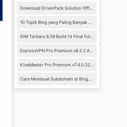
Download DriverPack Solution Offline 17.10.14-20104 Full Version
10 Topik Blog yang Paling Banyak Dikunjungi 2021
IDM Terbaru 6.38 Build 14 Final Full Crack+Patch Fixed
ExpressVPN Pro Premium v8.2.2 Apk
KineMaster Pro Premium v7.4.0.32290.GP Mod Apk (No Watermark)
Cara Membuat Subdomain di Blogger Blogspot dengan mudah