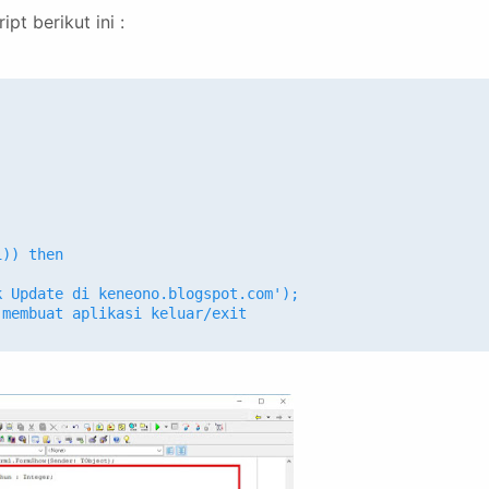
t berikut ini :
i)) then
k Update di keneono.blogspot.com');
 membuat aplikasi keluar/exit