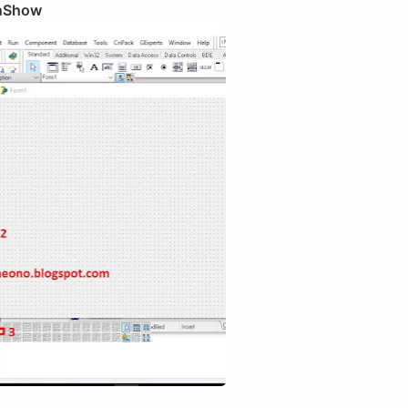
nShow