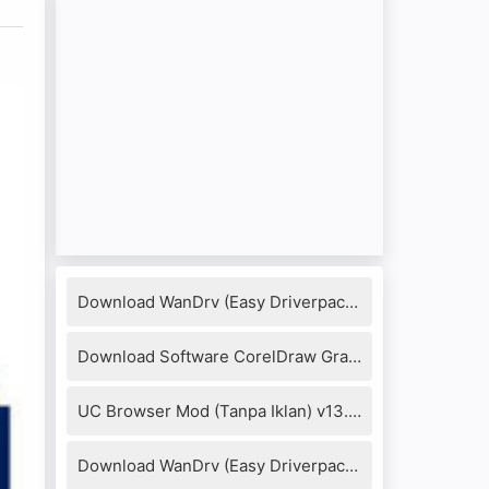
Download WanDrv (Easy Driverpack) 7.17.1218.3 Full Version
Download Software CorelDraw Graphics Suite X8 + Keygen
UC Browser Mod (Tanpa Iklan) v13.4.0.1306 Apk
Download WanDrv (Easy Driverpack) 6.6.2016.0114