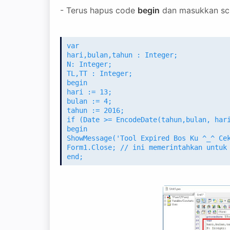
- Terus hapus code
begin
dan masukkan scrip
var
hari,bulan,tahun : Integer;
N: Integer;
TL,TT : Integer;
begin
hari := 13;
bulan := 4;
tahun := 2016;
if (Date >= EncodeDate(tahun,bulan, har
begin
ShowMessage('Tool Expired Bos Ku ^_^ Ce
Form1.Close; // ini memerintahkan untuk
end;