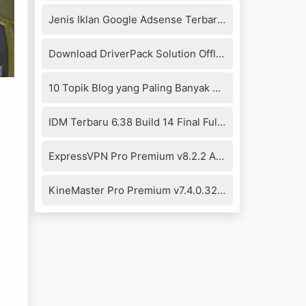
Jenis Iklan Google Adsense Terbaru 2019
Download DriverPack Solution Offline 17.10.14-20104 Full Version
10 Topik Blog yang Paling Banyak Dikunjungi 2021
IDM Terbaru 6.38 Build 14 Final Full Crack+Patch Fixed
ExpressVPN Pro Premium v8.2.2 Apk
KineMaster Pro Premium v7.4.0.32290.GP Mod Apk (No Watermark)