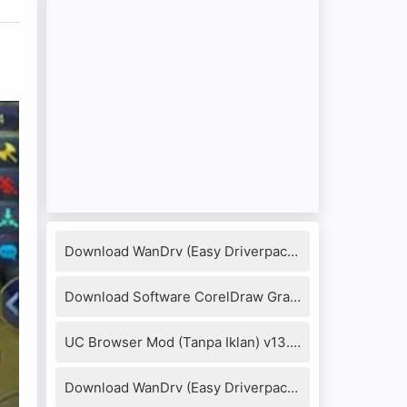
Download WanDrv (Easy Driverpack) 7.17.1218.3 Full Version
Download Software CorelDraw Graphics Suite X8 + Keygen
UC Browser Mod (Tanpa Iklan) v13.4.0.1306 Apk
Download WanDrv (Easy Driverpack) 6.6.2016.0114