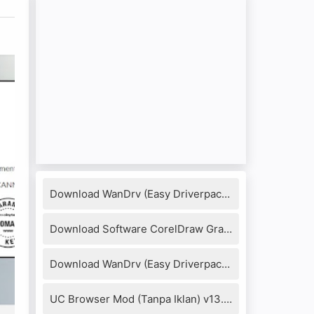
a
Download WanDrv (Easy Driverpack) 7.17.1218.3 Full Version
Download Software CorelDraw Graphics Suite X8 + Keygen
Download WanDrv (Easy Driverpack) 6.6.2016.0114
UC Browser Mod (Tanpa Iklan) v13.4.0.1306 Apk