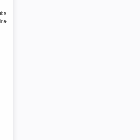
uka
ine