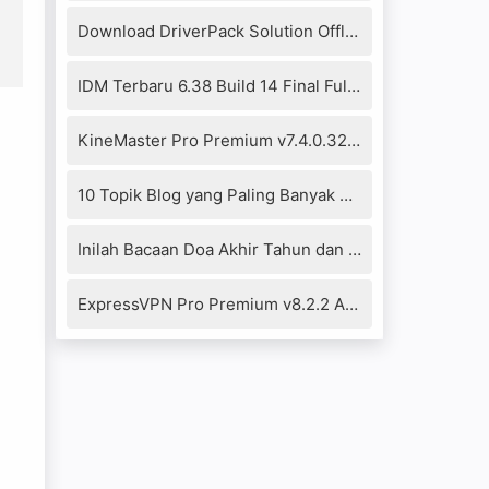
Download DriverPack Solution Offline 17.10.14-20104 Full Version
IDM Terbaru 6.38 Build 14 Final Full Crack+Patch Fixed
KineMaster Pro Premium v7.4.0.32290.GP Mod Apk (No Watermark)
10 Topik Blog yang Paling Banyak Dikunjungi 2021
Inilah Bacaan Doa Akhir Tahun dan Awal Tahun Islam Hijriyah
ExpressVPN Pro Premium v8.2.2 Apk