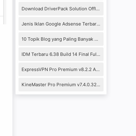
Download DriverPack Solution Offline 17.10.14-20104 Full Version
Jenis Iklan Google Adsense Terbaru 2019
10 Topik Blog yang Paling Banyak Dikunjungi 2021
IDM Terbaru 6.38 Build 14 Final Full Crack+Patch Fixed
ExpressVPN Pro Premium v8.2.2 Apk
KineMaster Pro Premium v7.4.0.32290.GP Mod Apk (No Watermark)