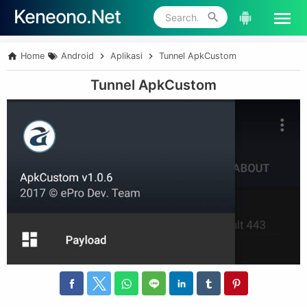
Keneono.Net
Skip to main content
Home
Android
Aplikasi
Tunnel ApkCustom
Tunnel ApkCustom