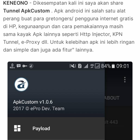
KENEONO
- Dikesempatan kali ini saya akan share
Tunnel ApkCustom
. Apk android ini salah satu alat
perang buat para gretongers/ pengguna internet gratis
di HP, kegunaanpun dan cara pemakaiannya masih
sama kayak Apk lainnya seperti Http Injector, KPN
Tunnel, e-Proxy dll. Untuk kelebihan apk ini lebih ringan
dan simple dan juga ada fitur" lainnya.