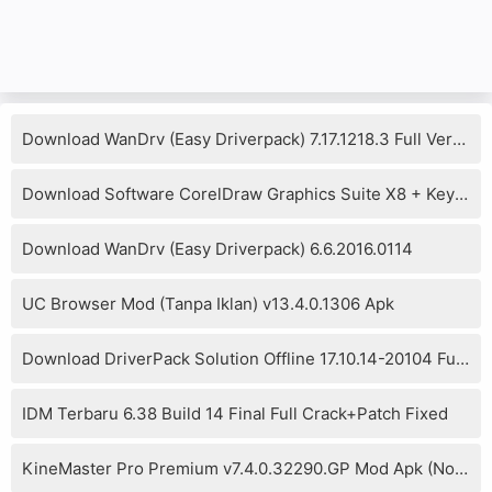
Download WanDrv (Easy Driverpack) 7.17.1218.3 Full Version
Download Software CorelDraw Graphics Suite X8 + Keygen
Download WanDrv (Easy Driverpack) 6.6.2016.0114
UC Browser Mod (Tanpa Iklan) v13.4.0.1306 Apk
Download DriverPack Solution Offline 17.10.14-20104 Full Version
IDM Terbaru 6.38 Build 14 Final Full Crack+Patch Fixed
KineMaster Pro Premium v7.4.0.32290.GP Mod Apk (No Watermark)