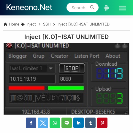
Keneono.Net
Skip to main content
Home
Inject
SSH
Inject [K.O]~ISAT UNLIMITED
Inject [K.O]~ISAT UNLIMITED