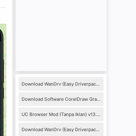
Download WanDrv (Easy Driverpack) 7.17.1218.3 Full Version
Download Software CorelDraw Graphics Suite X8 + Keygen
UC Browser Mod (Tanpa Iklan) v13.4.0.1306 Apk
Download WanDrv (Easy Driverpack) 6.6.2016.0114