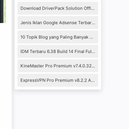
Download DriverPack Solution Offline 17.10.14-20104 Full Version
Jenis Iklan Google Adsense Terbaru 2019
10 Topik Blog yang Paling Banyak Dikunjungi 2021
IDM Terbaru 6.38 Build 14 Final Full Crack+Patch Fixed
KineMaster Pro Premium v7.4.0.32290.GP Mod Apk (No Watermark)
ExpressVPN Pro Premium v8.2.2 Apk