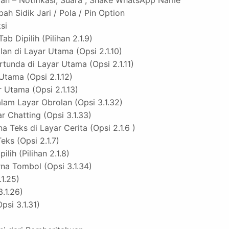
n – Notifikasi, Suara , Shake WhatsApp Name
 Sidik Jari / Pola / Pin Option
si
b Dipilih (Pilihan 2.1.9)
an di Layar Utama (Opsi 2.1.10)
unda di Layar Utama (Opsi 2.1.11)
tama (Opsi 2.1.12)
Utama (Opsi 2.1.13)
m Layar Obrolan (Opsi 3.1.32)
 Chatting (Opsi 3.1.33)
Teks di Layar Cerita (Opsi 2.1.6 )
s (Opsi 2.1.7)
ih (Pilihan 2.1.8)
na Tombol (Opsi 3.1.34)
1.25)
.1.26)
si 3.1.31)