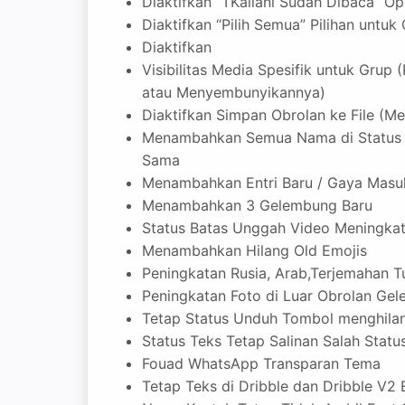
Diaktifkan “TKaliani Sudah Dibaca” Op
Diaktifkan “Pilih Semua” Pilihan untuk
Diaktifkan
Visibilitas Media Spesifik untuk Grup
atau Menyembunyikannya)
Diaktifkan Simpan Obrolan ke File (M
Menambahkan Semua Nama di Status /
Sama
Menambahkan Entri Baru / Gaya Masu
Menambahkan 3 Gelembung Baru
Status Batas Unggah Video Meningkat m
Menambahkan Hilang Old Emojis
Peningkatan Rusia, Arab,Terjemahan T
Peningkatan Foto di Luar Obrolan Ge
Tetap Status Unduh Tombol menghila
Status Teks Tetap Salinan Salah Statu
Fouad WhatsApp Transparan Tema
Tetap Teks di Dribble dan Dribble V2 