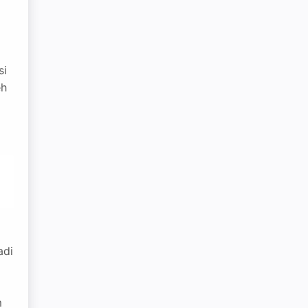
si
eh
adi
m