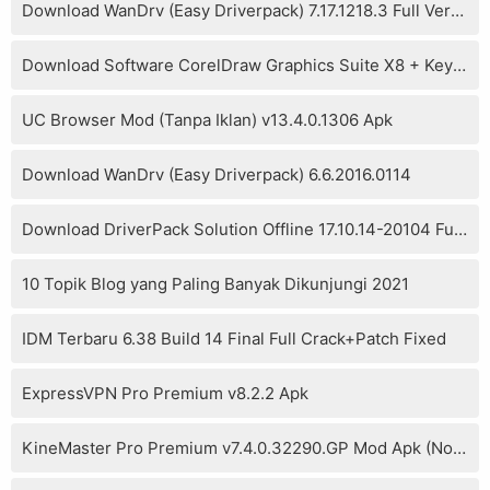
Download WanDrv (Easy Driverpack) 7.17.1218.3 Full Version
Download Software CorelDraw Graphics Suite X8 + Keygen
UC Browser Mod (Tanpa Iklan) v13.4.0.1306 Apk
Download WanDrv (Easy Driverpack) 6.6.2016.0114
Download DriverPack Solution Offline 17.10.14-20104 Full Version
10 Topik Blog yang Paling Banyak Dikunjungi 2021
IDM Terbaru 6.38 Build 14 Final Full Crack+Patch Fixed
ExpressVPN Pro Premium v8.2.2 Apk
KineMaster Pro Premium v7.4.0.32290.GP Mod Apk (No Watermark)