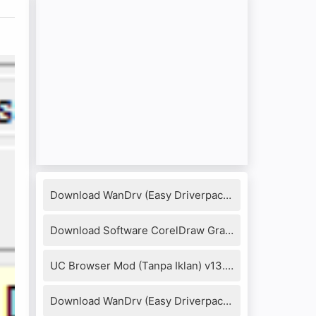
Download WanDrv (Easy Driverpack) 7.17.1218.3 Full Version
Download Software CorelDraw Graphics Suite X8 + Keygen
UC Browser Mod (Tanpa Iklan) v13.4.0.1306 Apk
Download WanDrv (Easy Driverpack) 6.6.2016.0114