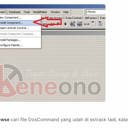
owse
cari file DosCommand yang udah di extrack tadi, kala