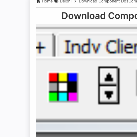
Home
Delphi
Download Component DosCom
Download Compo