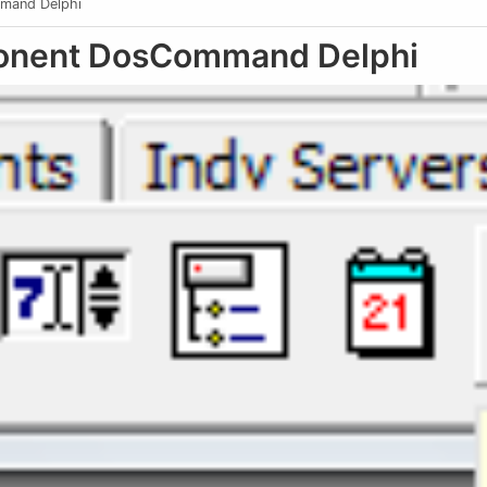
mand Delphi
nent DosCommand Delphi