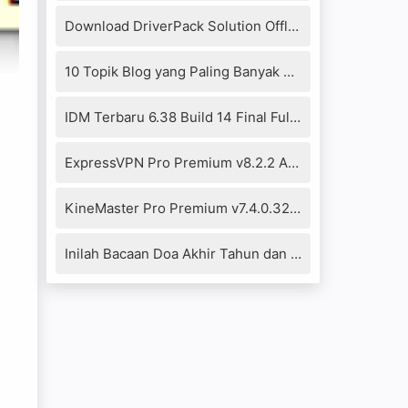
Download DriverPack Solution Offline 17.10.14-20104 Full Version
10 Topik Blog yang Paling Banyak Dikunjungi 2021
IDM Terbaru 6.38 Build 14 Final Full Crack+Patch Fixed
ExpressVPN Pro Premium v8.2.2 Apk
KineMaster Pro Premium v7.4.0.32290.GP Mod Apk (No Watermark)
Inilah Bacaan Doa Akhir Tahun dan Awal Tahun Islam Hijriyah