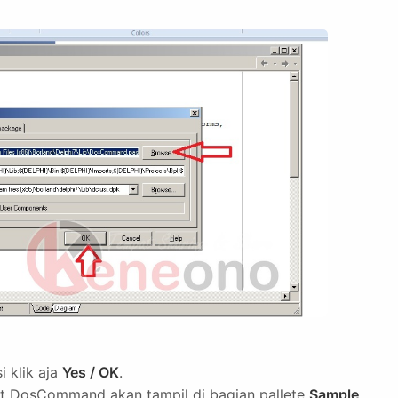
i klik aja
Yes / OK
.
ent DosCommand akan tampil di bagian pallete
Sample
.