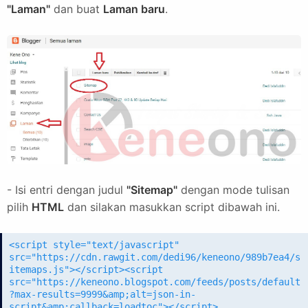
"Laman"
dan buat
Laman baru
.
- Isi entri dengan judul
"Sitemap"
dengan mode tulisan
pilih
HTML
dan silakan masukkan script dibawah ini.
<script style="text/javascript"
src="https://cdn.rawgit.com/dedi96/keneono/989b7ea4/s
itemaps.js"></script><script
src="https://keneono.blogspot.com/feeds/posts/default
?max-results=9999&amp;alt=json-in-
script&amp;callback=loadtoc"></script>